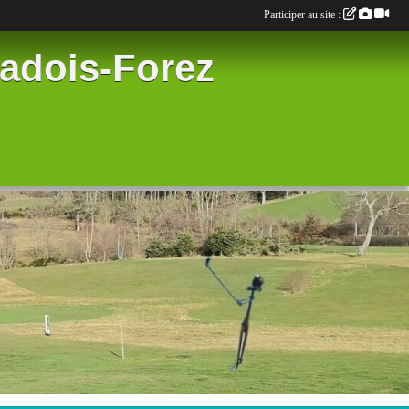
Participer au site :
radois-Forez